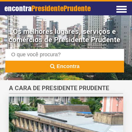
encontra
PresidentePrudente
Os melhores lugares, serviços e
comércios de Presidente Prudente
Encontra
A CARA DE PRESIDENTE PRUDENTE