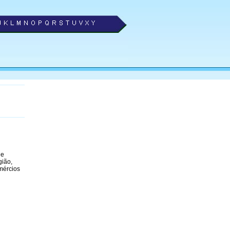
de
gião,
mércios