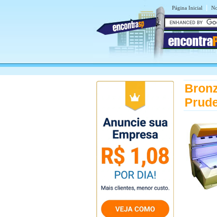
|
Página Inicial
No
encontra
Bronz
Prud