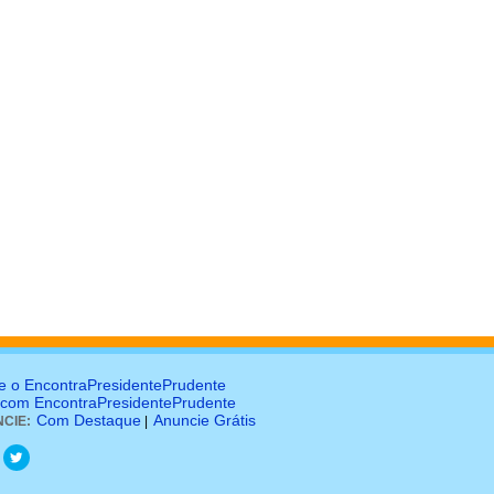
e o EncontraPresidentePrudente
 com EncontraPresidentePrudente
Com Destaque
Anuncie Grátis
CIE:
|