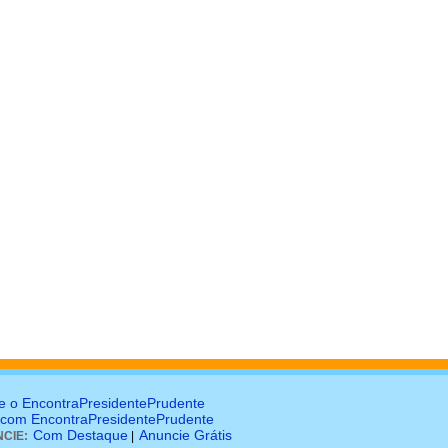
e o EncontraPresidentePrudente
 com EncontraPresidentePrudente
Com Destaque
Anuncie Grátis
CIE:
|