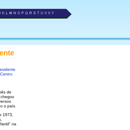
ente
esidente
Centro
nês de
, chegou
versos
o o país.
de 1973,
s,
fantil” na