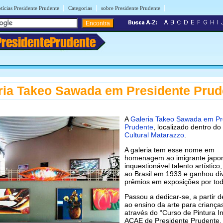
|
|
|
tícias Presidente Prudente
Categorias
sobre Presidente Prudente
PresidentePrudente
ria Takeo Sawada em Presidente Prud
A
Galeria Takeo Sawada em Pr
Prudente
, localizado dentro do
Cultural Matarazzo
.
A galeria tem esse nome em
homenagem ao imigrante japo
inquestionável talento artístico
ao Brasil em 1933 e ganhou di
prêmios em exposições por tod
Passou a dedicar-se, a partir 
ao ensino da arte para criança
através do “Curso de Pintura In
ACAE de Presidente Prudente.